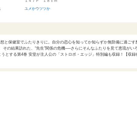
１４７Ｐ １８ｃｍ
名
ユメかウツツか
は想と保健室でふたりきりに。自分の恋心を知ってか知らずか無防備に過ごす
 その結果訪れた、“先生”関係の危機──さらにそんなふたりを見て恵琉がい
ようとする第4巻 安堂が主人公の「ストロボ・エッジ」特別編も収録！【収録