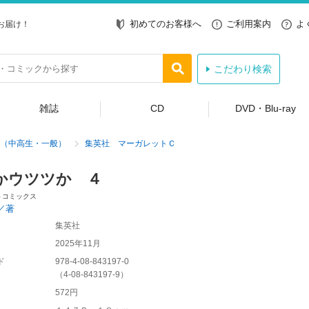
初めてのお客様へ
ご利用案内
よ
お届け！
こだわり検索
雑誌
CD
DVD・Blu-ray
（中高生・一般）
集英社 マーガレットＣ
かウツツか ４
トコミックス
／著
集英社
2025年11月
ド
978-4-08-843197-0
（
4-08-843197-9
）
572円