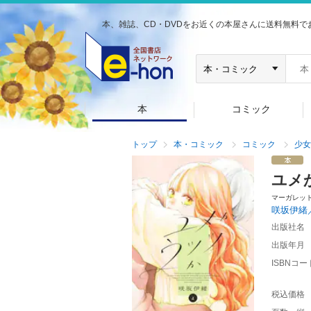
本、雑誌、CD・DVDをお近くの本屋さんに送料無料で
本
コミック
トップ
本・コミック
コミック
少女
ユメ
マーガレッ
咲坂伊緒
出版社名
出版年月
ISBNコー
税込価格