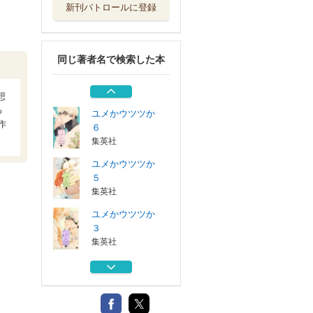
新刊パトロールに登録
ユメかウツツか
１
集英社
同じ著者名で検索した本
ユメかウツツか
２
集英社
想
ろ
ユメかウツツか
作
６
集英社
ユメかウツツか
５
集英社
ユメかウツツか
３
集英社
ユメかウツツか
１
集英社