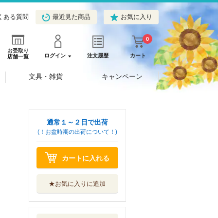
くある質問
最近見た商品
お気に入り
0
お受取り
ログイン
注文履歴
カート
店舗一覧
文具・雑貨
キャンペーン
通常１～２日で出荷
(！お盆時期の出荷について！)
カートに入れる
★お気に入りに追加
ユメかウツツか
３
集英社