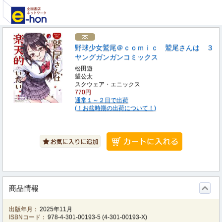
野球少女鷲尾＠ｃｏｍｉｃ 鷲尾さんは ３
ヤングガンガンコミックス
松田遊
望公太
スクウェア・エニックス
770円
通常１～２日で出荷
(！お盆時期の出荷について！)
商品情報
出版年月：
2025年11月
ISBNコード：
978-4-301-00193-5
(
4-301-00193-X
)