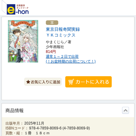
東京日報奇聞実録
ＹＫコミックス
やまくじら／著
少年画報社
814円
通常１～２日で出荷
(！お盆時期の出荷について！)
商品情報
出版年月：
2025年11月
ISBNコード：
978-4-7859-8069-6
(
4-7859-8069-9
)
頁数・縦：
１冊 １８ｃｍ