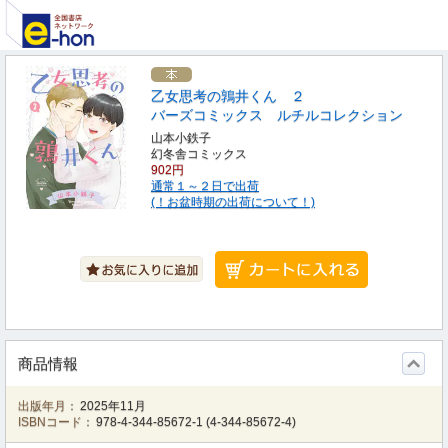
乙女思考の鶉井くん ２
バーズコミックス ルチルコレクション
山本小鉄子
幻冬舎コミックス
902円
通常１～２日で出荷
(！お盆時期の出荷について！)
商品情報
出版年月：
2025年11月
ISBNコード：
978-4-344-85672-1
(
4-344-85672-4
)