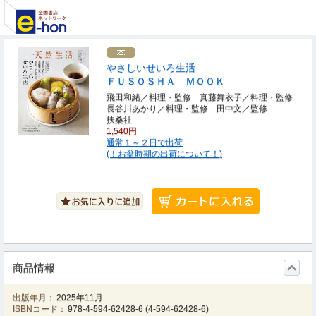
やさしいせいろ生活
ＦＵＳＯＳＨＡ ＭＯＯＫ
飛田和緒／料理・監修 真藤舞衣子／料理・監修
長谷川あかり／料理・監修 田中文／監修
扶桑社
1,540円
通常１～２日で出荷
(！お盆時期の出荷について！)
商品情報
出版年月：
2025年11月
ISBNコード：
978-4-594-62428-6
(
4-594-62428-6
)