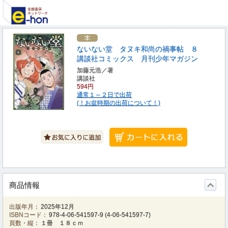
ないない堂 タヌキ和尚の禍事帖 ８
講談社コミックス 月刊少年マガジン
加藤元浩／著
講談社
594円
通常１～２日で出荷
(！お盆時期の出荷について！)
商品情報
出版年月：
2025年12月
ISBNコード：
978-4-06-541597-9
(
4-06-541597-7
)
頁数・縦：
１冊 １８ｃｍ