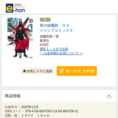
青の祓魔師 ３３
ジャンプコミックス
加藤和恵／著
集英社
616円
通常１～２日で出荷
(！お盆時期の出荷について！)
商品情報
出版年月：
2025年12月
ISBNコード：
978-4-08-884708-5
(
4-08-884708-3
)
頁数・縦：
１９０Ｐ １８ｃｍ