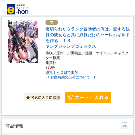
裏切られたＳランク冒険者の俺は、愛する奴
隷の彼女らと共に奴隷だけのハーレムギルド
を作る １３
ヤングジャンプコミックス
柊咲／原作 川田暁生／漫画 ナイロン／キャラク
ター原案
集英社
770円
通常１～２日で出荷
(！お盆時期の出荷について！)
商品情報