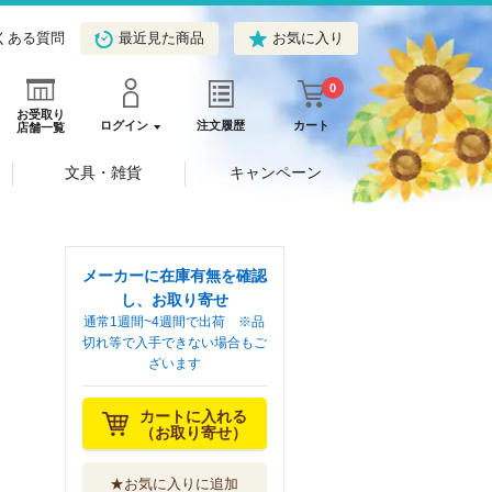
くある質問
最近見た商品
お気に入り
0
お受取り
ログイン
注文履歴
カート
店舗一覧
文具・雑貨
キャンペーン
メーカーに在庫有無を確認
し、お取り寄せ
通常1週間~4週間で出荷 ※品
切れ等で入手できない場合もご
ざいます
カートに入れる
（お取り寄せ）
★お気に入りに追加