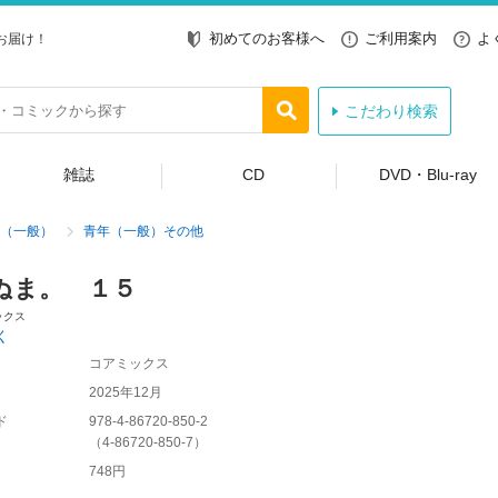
初めてのお客様へ
ご利用案内
よ
お届け！
こだわり検索
雑誌
CD
DVD・Blu-ray
（一般）
青年（一般）その他
ぬま。 １５
ックス
く
コアミックス
2025年12月
ド
978-4-86720-850-2
（
4-86720-850-7
）
748円