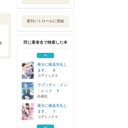
夜分に吸血失礼し
ます。 ７
コアミックス
新刊パトロールに登録
めしぬま。 １４
コアミックス
同じ著者名で検索した本
歩
夜分に吸血失礼し
ます。 ６
コアミックス
夜分に吸血失礼し
ます。 ８
コアミックス
ラプソディ・イン
・レッド ５
白泉社
夜分に吸血失礼し
ます。 ７
コアミックス
めしぬま。 １４