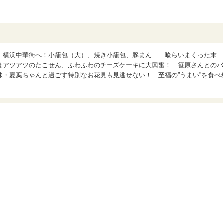
、横浜中華街へ！小籠包（大）、焼き小籠包、豚まん……喰らいまくった末…
はアツアツのたこせん、ふわふわのチーズケーキに大興奮！ 笹原さんとのバ
・夏葉ちゃんと過ごす特別なお花見も見逃せない！ 至福の”うまい”を食べ