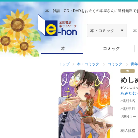
本、雑誌、CD・DVDをお近くの本屋さんに送料無料で
本
コミック
トップ
本・コミック
コミック
青年
めし
ゼノンコミ
あみだむ
出版社名
出版年月
ISBNコー
税込価格