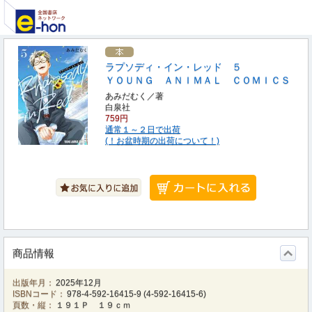
ラプソディ・イン・レッド ５
ＹＯＵＮＧ ＡＮＩＭＡＬ ＣＯＭＩＣＳ
あみだむく／著
白泉社
759円
通常１～２日で出荷
(！お盆時期の出荷について！)
商品情報
出版年月：
2025年12月
ISBNコード：
978-4-592-16415-9
(
4-592-16415-6
)
頁数・縦：
１９１Ｐ １９ｃｍ