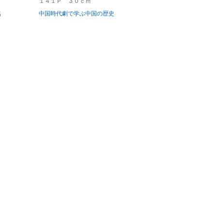
１４１Ｐ ３０ｃｍ
名
中国時代劇で学ぶ中国の歴史