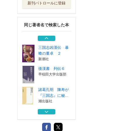
新刊パトロールに登録
図解眠れなくなる
ほど面白い三国志
日本文芸社
同じ著者名で検索した本
後漢書 列伝５
早稲田大学出版部
三国志凶漢伝 暴
喰の董卓 ２
新潮社
後漢書 列伝６
早稲田大学出版部
諸葛孔明 陳寿が
『三国志』に秘...
潮出版社
図解眠れなくなる
ほど面白い三国志
日本文芸社