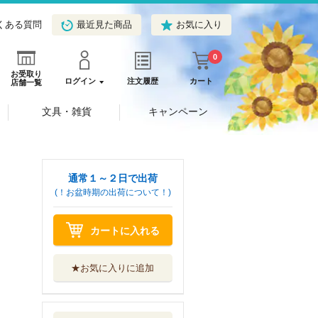
くある質問
最近見た商品
お気に入り
0
お受取り
ログイン
注文履歴
カート
店舗一覧
文具・雑貨
キャンペーン
通常１～２日で出荷
(！お盆時期の出荷について！)
カートに入れる
★お気に入りに追加
諸葛孔明 陳寿が
『三国志』に秘...
潮出版社