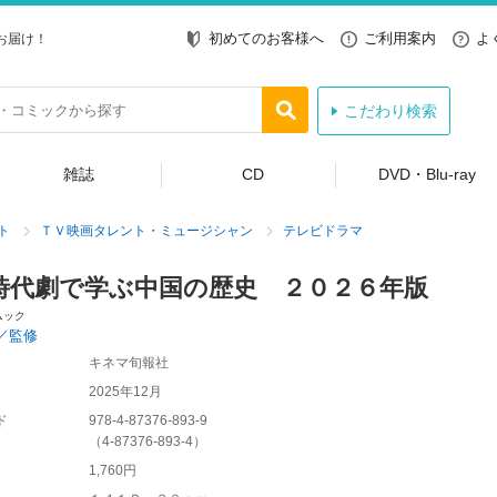
初めてのお客様へ
ご利用案内
よ
お届け！
こだわり検索
雑誌
CD
DVD・Blu-ray
ト
ＴＶ映画タレント・ミュージシャン
テレビドラマ
時代劇で学ぶ中国の歴史 ２０２６年版
ムック
／監修
キネマ旬報社
2025年12月
ド
978-4-87376-893-9
（
4-87376-893-4
）
1,760円