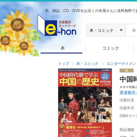
本、雑誌、CD・DVDをお近くの本屋さんに送料無料で
本
コミック
トップ
本・コミック
エンターテイメン
中国
キネマ旬報
渡邉義浩
出版社名
出版年月
ISBNコー
税込価格