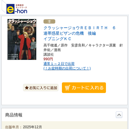
クラッシャージョウＲＥＢＩＲＴＨ ６
連帯惑星ピザンの危機 後編
イブニングＫＣ
高千穂遙／原作 安彦良和／キャラクター原案 針
井佑／漫画
講談社
990円
通常１～２日で出荷
(！お盆時期の出荷について！)
商品情報
出版年月：
2025年12月