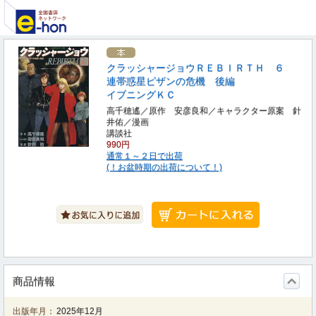
クラッシャージョウＲＥＢＩＲＴＨ ６
連帯惑星ピザンの危機 後編
イブニングＫＣ
高千穂遙／原作 安彦良和／キャラクター原案 針
井佑／漫画
講談社
990円
通常１～２日で出荷
(！お盆時期の出荷について！)
商品情報
出版年月：
2025年12月