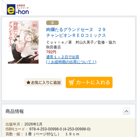
絢爛たるグランドセーヌ ２９
チャンピオンＲＥＤコミックス
Ｃｕｖｉｅ／著 村山久美子／監修・協力
秋田書店
792円
通常１～２日で出荷
(！お盆時期の出荷について！)
商品情報
出版年月：
2026年1月
ISBNコード：
978-4-253-00998-0
(
4-253-00998-0
)
頁数・縦：
１冊（ページ付なし） １９ｃｍ