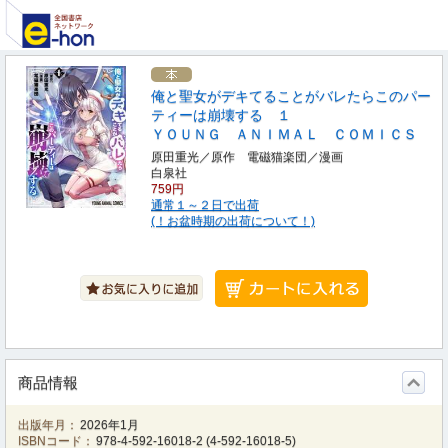
俺と聖女がデキてることがバレたらこのパー
ティーは崩壊する １
ＹＯＵＮＧ ＡＮＩＭＡＬ ＣＯＭＩＣＳ
原田重光／原作 電磁猫楽団／漫画
白泉社
759円
通常１～２日で出荷
(！お盆時期の出荷について！)
商品情報
出版年月：
2026年1月
ISBNコード：
978-4-592-16018-2
(
4-592-16018-5
)