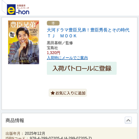
大河ドラマ豊臣兄弟！豊臣秀長とその時代
ＴＪ ＭＯＯＫ
黒田基樹／監修
宝島社
1,320円
入荷時にメールでご案内
商品情報
出版年月：
2025年12月
ISBNコード：
978-4-299-07205-4
(
4-299-07205-7
)