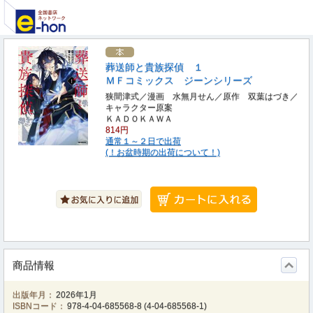
葬送師と貴族探偵 １
ＭＦコミックス ジーンシリーズ
狭間津式／漫画 水無月せん／原作 双葉はづき／
キャラクター原案
ＫＡＤＯＫＡＷＡ
814円
通常１～２日で出荷
(！お盆時期の出荷について！)
商品情報
出版年月：
2026年1月
ISBNコード：
978-4-04-685568-8
(
4-04-685568-1
)