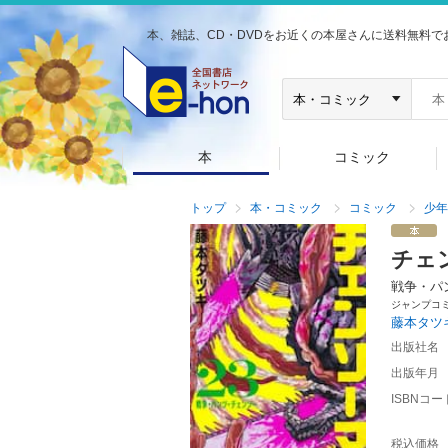
本、雑誌、CD・DVDをお近くの本屋さんに送料無料で
本
コミック
トップ
本・コミック
コミック
少年
チェ
戦争・パ
ジャンプコ
藤本タツ
出版社名
出版年月
ISBNコー
税込価格