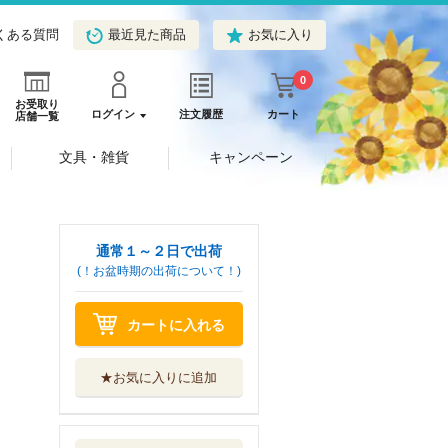
くある質問
最近見た商品
お気に入り
0
お受取り
ログイン
注文履歴
カート
店舗一覧
文具・雑貨
キャンペーン
通常１～２日で出荷
(！お盆時期の出荷について！)
カートに入れる
★お気に入りに追加
チェンソーマン
２１
集英社