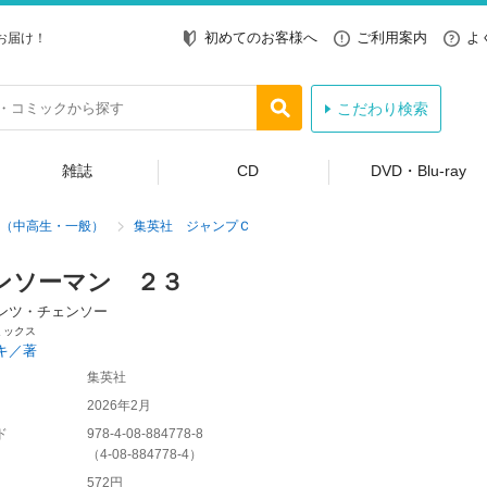
初めてのお客様へ
ご利用案内
よ
お届け！
こだわり検索
雑誌
CD
DVD・Blu-ray
（中高生・一般）
集英社 ジャンプＣ
ンソーマン ２３
ンツ・チェンソー
ミックス
キ／著
集英社
2026年2月
ド
978-4-08-884778-8
（
4-08-884778-4
）
572円