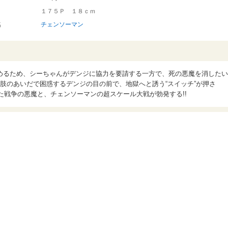
１７５Ｐ １８ｃｍ
名
チェンソーマン
めるため、シーちゃんがデンジに協力を要請する一方で、死の悪魔を消したい
肢のあいだで困惑するデンジの目の前で、地獄へと誘う“スイッチ”が押さ
得た戦争の悪魔と、チェンソーマンの超スケール大戦が勃発する!!