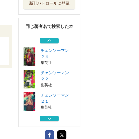
新刊パトロールに登録
チェンソーマン
２０
集英社
同じ著者名で検索した本
チェンソーマン
１９
集英社
チェンソーマン
２４
集英社
チェンソーマン
２２
集英社
チェンソーマン
２１
集英社
チェンソーマン
２０
集英社