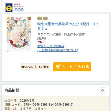
転生大聖女の異世界のんびり紀行 １１
ＫＣｘ
キダニエル／漫画 四葉夕卜／原作
講談社
792円
通常１～２日で出荷
(！お盆時期の出荷について！)
商品情報
出版年月：
2026年2月
ISBNコード：
978-4-06-542399-8
(
4-06-542399-6
)
頁数・縦：
１５７Ｐ １９ｃｍ