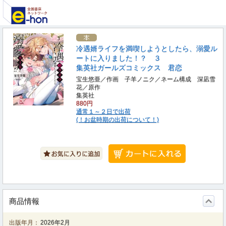
冷遇婿ライフを満喫しようとしたら、溺愛ル
ートに入りました！？ ３
集英社ガールズコミックス 君恋
宝生悠亜／作画 子羊ノニク／ネーム構成 深凪雪
花／原作
集英社
880円
通常１～２日で出荷
(！お盆時期の出荷について！)
商品情報
出版年月：
2026年2月