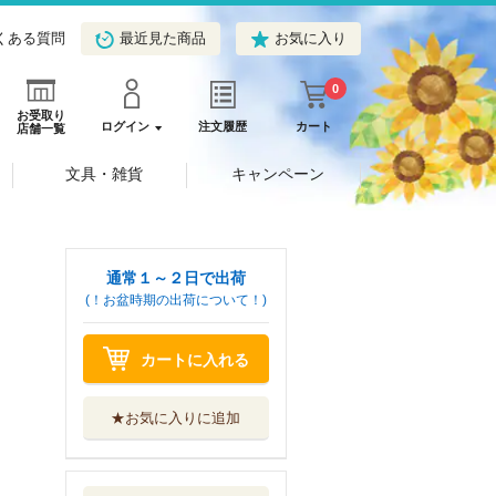
くある質問
最近見た商品
お気に入り
0
お受取り
ログイン
注文履歴
カート
店舗一覧
文具・雑貨
キャンペーン
通常１～２日で出荷
(！お盆時期の出荷について！)
カートに入れる
★お気に入りに追加
鬱ごはん 第５巻
秋田書店