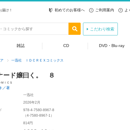
初めてのお客様へ
ご利用案内
よ
お届け！
こだわり検索
雑誌
CD
DVD・Blu-ray
ア
一迅社 ＩＤＣＲＥＸコミックス
ナード嬢曰く。 ８
ＯＭＩＣＳ
キ／著
一迅社
2026年2月
ド
978-4-7580-8967-8
（
4-7580-8967-1
）
814円