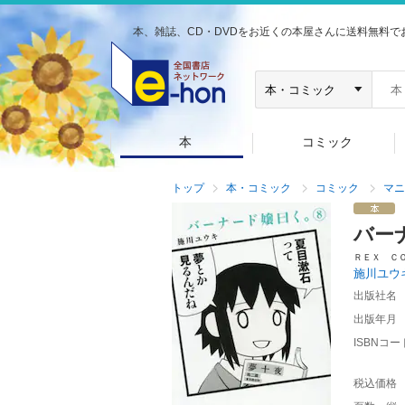
本、雑誌、CD・DVDをお近くの本屋さんに送料無料で
本
コミック
トップ
本・コミック
コミック
マニ
バー
ＲＥＸ Ｃ
施川ユウ
出版社名
出版年月
ISBNコー
税込価格