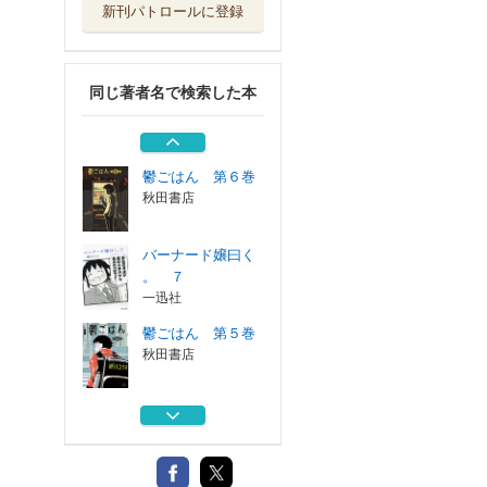
新刊パトロールに登録
鬱ごはん 第４巻
秋田書店
同じ著者名で検索した本
バーナード嬢曰く
。 ５
一迅社
鬱ごはん 第６巻
秋田書店
バーナード嬢曰く
。 ７
一迅社
鬱ごはん 第５巻
秋田書店
鬱ごはん 第４巻
秋田書店