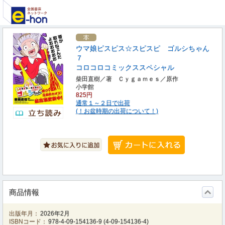
ウマ娘ピスピス☆スピスピ ゴルシちゃん
７
コロコロコミックススペシャル
柴田直樹／著 Ｃｙｇａｍｅｓ／原作
小学館
825円
通常１～２日で出荷
(！お盆時期の出荷について！)
商品情報
出版年月：
2026年2月
ISBNコード：
978-4-09-154136-9
(
4-09-154136-4
)