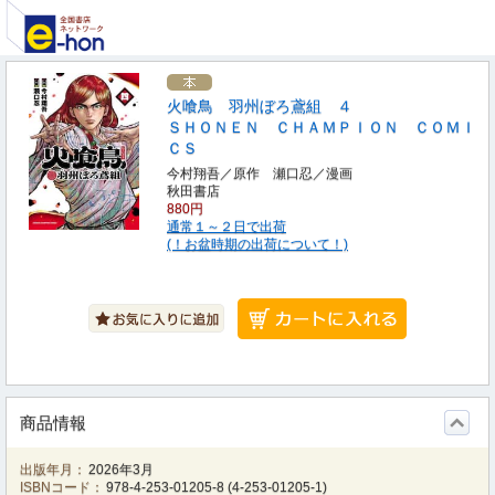
火喰鳥 羽州ぼろ鳶組 ４
ＳＨＯＮＥＮ ＣＨＡＭＰＩＯＮ ＣＯＭＩ
ＣＳ
今村翔吾／原作 瀬口忍／漫画
秋田書店
880円
通常１～２日で出荷
(！お盆時期の出荷について！)
商品情報
出版年月：
2026年3月
ISBNコード：
978-4-253-01205-8
(
4-253-01205-1
)