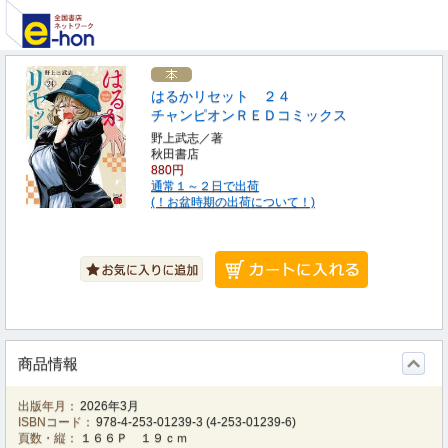
はるかリセット ２４
チャンピオンＲＥＤコミックス
野上武志／著
秋田書店
880円
通常１～２日で出荷
(！お盆時期の出荷について！)
商品情報
出版年月：
2026年3月
ISBNコード：
978-4-253-01239-3
(
4-253-01239-6
)
頁数・縦：
１６６Ｐ １９ｃｍ