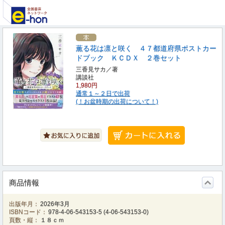
薫る花は凛と咲く ４７都道府県ポストカー
ドブック ＫＣＤＸ ２巻セット
三香見サカ／著
講談社
1,980円
通常１～２日で出荷
(！お盆時期の出荷について！)
商品情報
出版年月：
2026年3月
ISBNコード：
978-4-06-543153-5
(
4-06-543153-0
)
頁数・縦：
１８ｃｍ