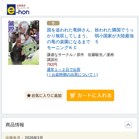
国を追われた竜師さん、拾われた隣国でうっ
かり無双してしまう。 弱小国家が大陸最強
の竜の楽園になるまで ５
モーニングＫＣ
謙虚なサークル／原作 佐藤駿光／漫画
講談社
792円
通常１～２日で出荷
(！お盆時期の出荷について！)
商品情報
出版年月：
2026年3月