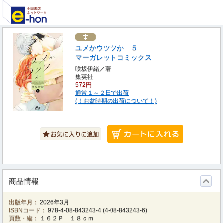
ユメかウツツか ５
マーガレットコミックス
咲坂伊緒／著
集英社
572円
通常１～２日で出荷
(！お盆時期の出荷について！)
商品情報
出版年月：
2026年3月
ISBNコード：
978-4-08-843243-4
(
4-08-843243-6
)
頁数・縦：
１６２Ｐ １８ｃｍ