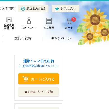
くある質問
最近見た商品
お気に入り
0
お受取り
ログイン
注文履歴
カート
店舗一覧
文具・雑貨
キャンペーン
通常１～２日で出荷
(！お盆時期の出荷について！)
カートに入れる
★お気に入りに追加
野球少女鷲尾＠ｃ
ｏｍｉｃ 鷲尾...
スクウェア・エ...