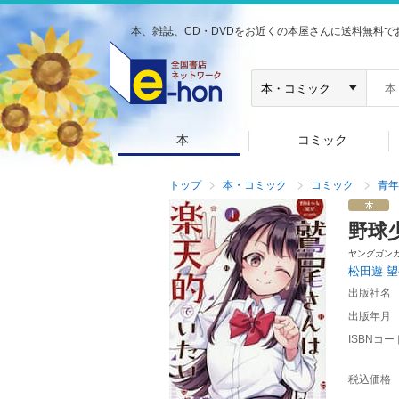
本、雑誌、CD・DVDをお近くの本屋さんに送料無料で
本
コミック
トップ
本・コミック
コミック
青年
野球
ヤングガン
松田遊
望
出版社名
出版年月
ISBNコー
税込価格