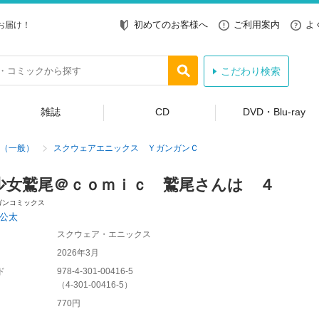
初めてのお客様へ
ご利用案内
よ
お届け！
こだわり検索
雑誌
CD
DVD・Blu-ray
（一般）
スクウェアエニックス ＹガンガンＣ
少女鷲尾＠ｃｏｍｉｃ 鷲尾さんは ４
ガンコミックス
公太
スクウェア・エニックス
2026年3月
ド
978-4-301-00416-5
（
4-301-00416-5
）
770円