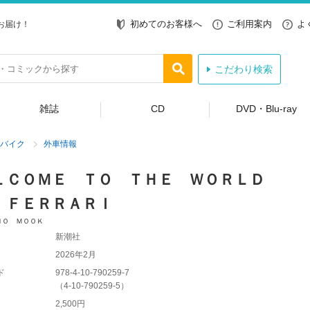
初めてのお客様へ
ご利用案内
よ
お届け！
こだわり検索
雑誌
CD
DVD・Blu-ray
バイク
外車情報
ＬＣＯＭＥ ＴＯ ＴＨＥ ＷＯＲＬＤ
 ＦＥＲＲＡＲＩ
ＨＯ ＭＯＯＫ
新潮社
2026年2月
ド
978-4-10-790259-7
（
4-10-790259-5
）
2,500円