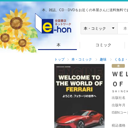
本、雑誌、CD・DVDをお近くの本屋さんに送料無料で
本
コミック
トップ
本・コミック
趣味
くるま・
ＷＥ
ＯＦ
ＳＨＩＮＣ
出版社名
出版年月
ISBNコー
税込価格