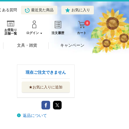
くある質問
最近見た商品
お気に入り
0
お受取り
ログイン
注文履歴
カート
店舗一覧
文具・雑貨
キャンペーン
現在ご注文できません
★お気に入りに追加
返品について