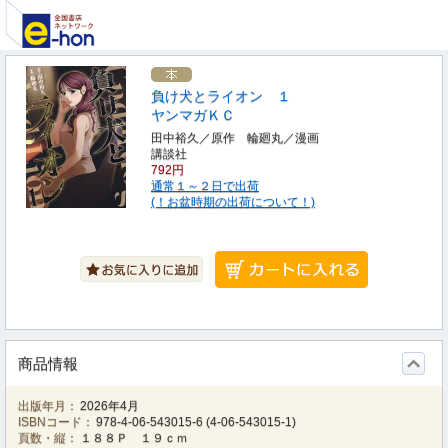
負け犬とライオン １
ヤンマガＫＣ
田中裕久／原作 輪廻丸／漫画
講談社
792円
通常１～２日で出荷
(！お盆時期の出荷について！)
商品情報
出版年月：
2026年4月
ISBNコード：
978-4-06-543015-6
(
4-06-543015-1
)
頁数・縦：
１８８Ｐ １９ｃｍ