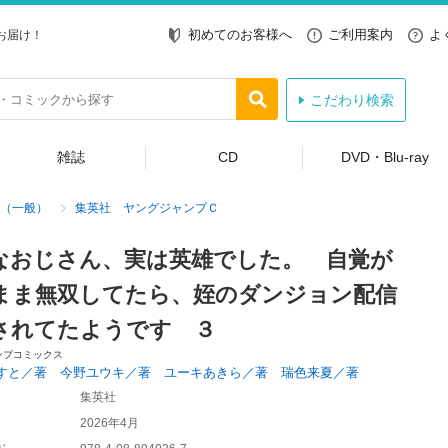
初めてのお客様へ
ご利用案内
よ
お届け！
こだわり検索
雑誌
CD
DVD・Blu-ray
（一般）
集英社 ヤングジャンプＣ
なおじさん、実は英雄でした。 自覚が
まま無双してたら、姪のダンジョン配信
されてたようです ３
ンプコミックス
すと／著 今野ユウキ／著 ユーキあきら／著 瑞色来夏／著
集英社
2026年4月