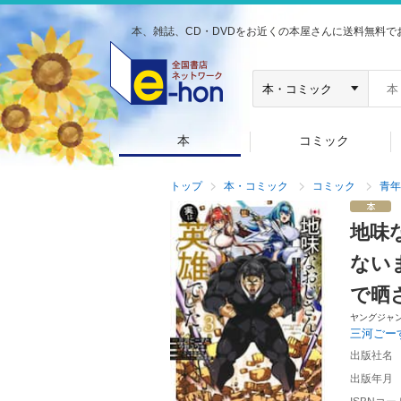
本、雑誌、CD・DVDをお近くの本屋さんに送料無料で
本
コミック
トップ
本・コミック
コミック
青年
地味
ない
で晒
ヤングジャ
三河ごー
出版社名
出版年月