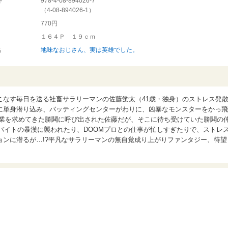
ド
978-4-08-894026-7
（
4-08-894026-1
）
770円
１６４Ｐ １９ｃｍ
名
地味なおじさん、実は英雄でした。
こなす毎日を送る社畜サラリーマンの佐藤蛍太（41歳・独身）のストレス発
に単身潜り込み、バッティングセンターがわりに、凶暴なモンスターをかっ飛
営業を求めてきた勝鬨に呼び出された佐藤だが、そこに待ち受けていた勝鬨の
闇バイトの暴漢に襲われたり、DOOMプロとの仕事が忙しすぎたりで、ストレ
ョンに潜るが…!?平凡なサラリーマンの無自覚成り上がりファンタジー、待望