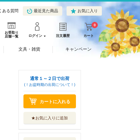
くある質問
最近見た商品
お気に入り
0
お受取り
ログイン
注文履歴
カート
店舗一覧
文具・雑貨
キャンペーン
通常１～２日で出荷
(！お盆時期の出荷について！)
カートに入れる
★お気に入りに追加
義妹生活 １７
ＫＡＤＯＫＡＷＡ