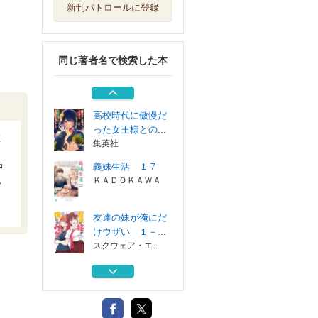
新刊パトロールに登録
友達の妹が俺にだ
けウザい １－...
スクウェア・エ...
同じ著者名で検索した本
友達の妹が俺にだ
けウザい １１
スクウェア・エ...
高校時代に傲慢だ
った女王様との...
散
集英社
仲
義妹生活 １７
ス
ＫＡＤＯＫＡＷＡ
友達の妹が俺にだ
けウザい １－...
スクウェア・エ...
友達の妹が俺にだ
けウザい １１
スクウェア・エ...