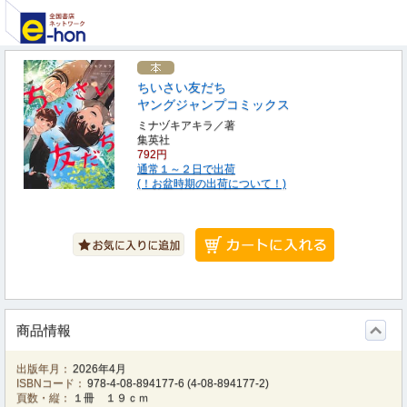
ちいさい友だち
ヤングジャンプコミックス
ミナヅキアキラ／著
集英社
792円
通常１～２日で出荷
(！お盆時期の出荷について！)
商品情報
出版年月：
2026年4月
ISBNコード：
978-4-08-894177-6
(
4-08-894177-2
)
頁数・縦：
１冊 １９ｃｍ