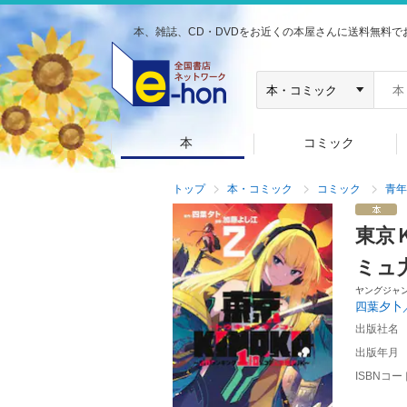
本、雑誌、CD・DVDをお近くの本屋さんに送料無料で
本
コミック
トップ
本・コミック
コミック
青年
東京
ミュ
ヤングジャ
四葉夕卜
出版社名
出版年月
ISBNコー