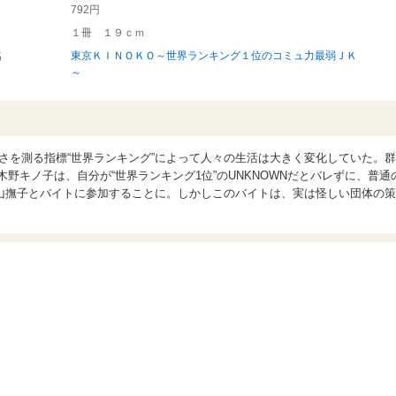
792円
１冊 １９ｃｍ
名
東京ＫＩＮＯＫＯ～世界ランキング１位のコミュ力最弱ＪＫ
～
さを測る指標“世界ランキング”によって人々の生活は大きく変化していた。群
野キノ子は、自分が“世界ランキング1位”のUNKNOWNだとバレずに、普通
山撫子とバイトに参加することに。しかしこのバイトは、実は怪しい団体の策