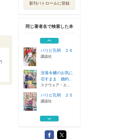
新刊パトロールに登録
ＨＰ５ですけど自
動治癒があれば...
秋田書店
同じ著者名で検索した本
没落令嬢のお気に
召すまま～婚約...
スクウェア・エ...
パリピ孔明 ２６
講談社
の
没落令嬢のお気に
召すまま 婚約...
スクウェア・エ...
パリピ孔明 ２５
講談社
ＨＰ５ですけど自
動治癒があれば...
秋田書店