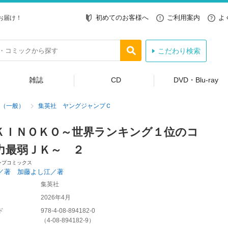
初めてのお客様へ
ご利用案内
よ
お届け！
こだわり検索
雑誌
CD
DVD・Blu-ray
（一般）
集英社 ヤングジャンプＣ
ＫＩＮＯＫＯ～世界ランキング１位のコ
力最弱ＪＫ～ ２
ンプコミックス
／著 加藤よし江／著
集英社
2026年4月
ド
978-4-08-894182-0
（
4-08-894182-9
）