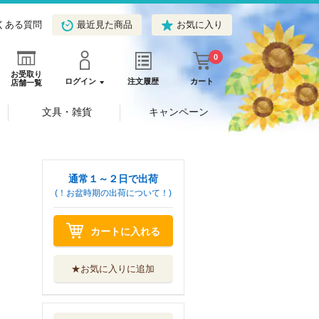
くある質問
最近見た商品
お気に入り
0
お受取り
ログイン
注文履歴
カート
店舗一覧
文具・雑貨
キャンペーン
通常１～２日で出荷
(！お盆時期の出荷について！)
カートに入れる
★お気に入りに追加
パリピ孔明 ２５
講談社