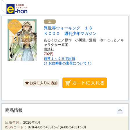
異世界ウォーキング １３
ＫＣＤＸ 週刊少年マガジン
あるくひと／原作 小川慧／漫画 ゆーにっと／キ
ャラクター原案
講談社
792円
通常１～２日で出荷
(！お盆時期の出荷について！)
商品情報
出版年月：
2026年4月
ISBNコード：
978-4-06-543315-7
(
4-06-543315-0
)