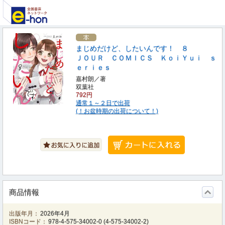
まじめだけど、したいんです！ ８
ＪＯＵＲ ＣＯＭＩＣＳ ＫｏｉＹｕｉ ｓ
ｅｒｉｅｓ
嘉村朗／著
双葉社
792円
通常１～２日で出荷
(！お盆時期の出荷について！)
商品情報
出版年月：
2026年4月
ISBNコード：
978-4-575-34002-0
(
4-575-34002-2
)