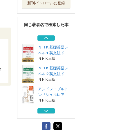
新刊パトロールに登録
ＮＨＫ３か月でマ
スターする世界...
ＮＨＫ出版
同じ著者名で検索した本
ＮＨＫ明日から使
えるあかるい終活
ＮＨＫ出版
ＮＨＫ基礎英語レ
ベル１英文法ド...
ＮＨＫ出版
ＮＨＫ基礎英語レ
4
ベル２英文法ド...
ＮＨＫ出版
アンドレ・ブルト
ン『シュルレア...
ＮＨＫ出版
ＮＨＫ３か月でマ
スターする世界...
ＮＨＫ出版