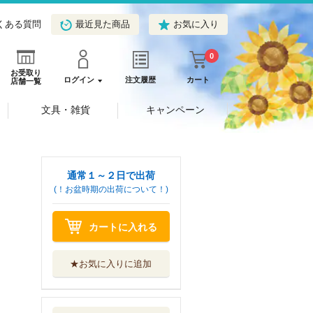
くある質問
最近見た商品
お気に入り
0
お受取り
ログイン
注文履歴
カート
店舗一覧
文具・雑貨
キャンペーン
通常１～２日で出荷
(！お盆時期の出荷について！)
カートに入れる
★お気に入りに追加
アンドレ・ブルト
ン『シュルレア...
ＮＨＫ出版