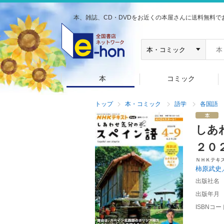
本、雑誌、CD・DVDをお近くの本屋さんに送料無料で
本
コミック
トップ
本・コミック
語学
各国語
しあ
２０
ＮＨＫテキ
柿原武史
出版社名
出版年月
ISBNコー