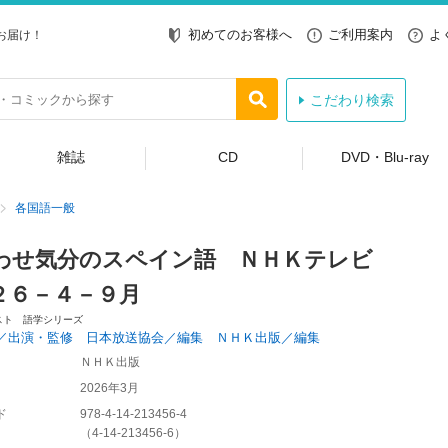
初めてのお客様へ
ご利用案内
よ
お届け！
こだわり検索
雑誌
CD
DVD・Blu-ray
各国語一般
わせ気分のスペイン語 ＮＨＫテレビ
２６－４－９月
スト 語学シリーズ
／出演・監修 日本放送協会／編集 ＮＨＫ出版／編集
ＮＨＫ出版
2026年3月
ド
978-4-14-213456-4
（
4-14-213456-6
）