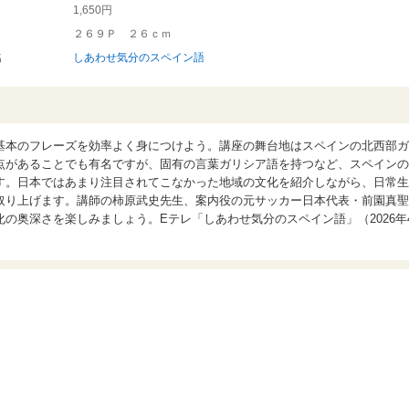
1,650円
２６９Ｐ ２６ｃｍ
名
しあわせ気分のスペイン語
基本のフレーズを効率よく身につけよう。講座の舞台地はスペインの北西部ガ
点があることでも有名ですが、固有の言葉ガリシア語を持つなど、スペインの
す。日本ではあまり注目されてこなかった地域の文化を紹介しながら、日常生
取り上げます。講師の柿原武史先生、案内役の元サッカー日本代表・前園真聖
の奥深さを楽しみましょう。Eテレ「しあわせ気分のスペイン語」（2026年