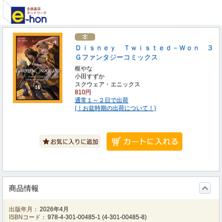
Ｄｉｓｎｅｙ Ｔｗｉｓｔｅｄ－Ｗｏｎ ３
Ｇファンタジーコミックス
枢やな
小田すずか
スクウェア・エニックス
810円
通常１～２日で出荷
(！お盆時期の出荷について！)
商品情報
出版年月：
2026年4月
ISBNコード：
978-4-301-00485-1
(
4-301-00485-8
)