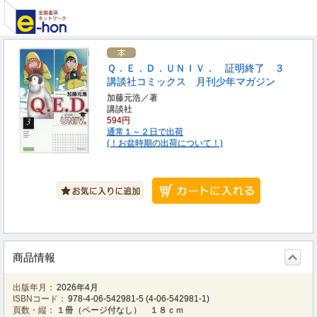
Ｑ．Ｅ．Ｄ．ＵＮＩＶ． 証明終了 ３
講談社コミックス 月刊少年マガジン
加藤元浩／著
講談社
594円
通常１～２日で出荷
(！お盆時期の出荷について！)
商品情報
出版年月：
2026年4月
ISBNコード：
978-4-06-542981-5
(
4-06-542981-1
)
頁数・縦：
１冊（ページ付なし） １８ｃｍ