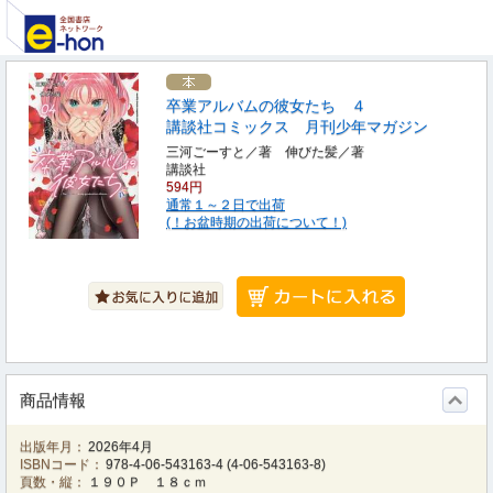
卒業アルバムの彼女たち ４
講談社コミックス 月刊少年マガジン
三河ごーすと／著 伸びた髪／著
講談社
594円
通常１～２日で出荷
(！お盆時期の出荷について！)
商品情報
出版年月：
2026年4月
ISBNコード：
978-4-06-543163-4
(
4-06-543163-8
)
頁数・縦：
１９０Ｐ １８ｃｍ