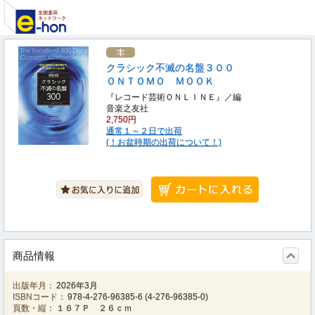
クラシック不滅の名盤３００
ＯＮＴＯＭＯ ＭＯＯＫ
『レコード芸術ＯＮＬＩＮＥ』／編
音楽之友社
2,750円
通常１～２日で出荷
(！お盆時期の出荷について！)
商品情報
出版年月：
2026年3月
ISBNコード：
978-4-276-96385-6
(
4-276-96385-0
)
頁数・縦：
１６７Ｐ ２６ｃｍ