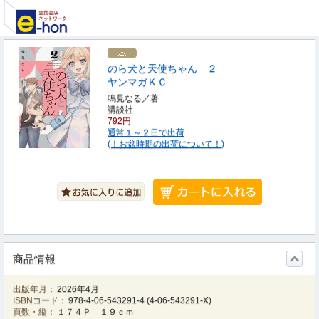
のら犬と天使ちゃん ２
ヤンマガＫＣ
鳴見なる／著
講談社
792円
通常１～２日で出荷
(！お盆時期の出荷について！)
商品情報
出版年月：
2026年4月
ISBNコード：
978-4-06-543291-4
(
4-06-543291-X
)
頁数・縦：
１７４Ｐ １９ｃｍ