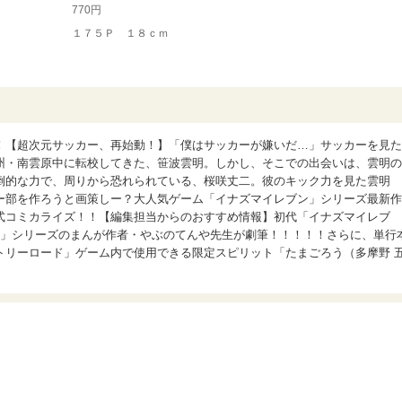
770円
１７５Ｐ １８ｃｍ
！【超次元サッカー、再始動！】「僕はサッカーが嫌いだ…」サッカーを見た
州・南雲原中に転校してきた、笹波雲明。しかし、そこでの出会いは、雲明の
倒的な力で、周りから恐れられている、桜咲丈二。彼のキック力を見た雲明
ー部を作ろうと画策しー？大人気ゲーム「イナズマイレブン」シリーズ最新作
式コミカライズ！！【編集担当からのおすすめ情報】初代「イナズマイレブ
O」シリーズのまんが作者・やぶのてんや先生が劇筆！！！！！さらに、単行
トリーロード」ゲーム内で使用できる限定スピリット「たまごろう（多摩野 