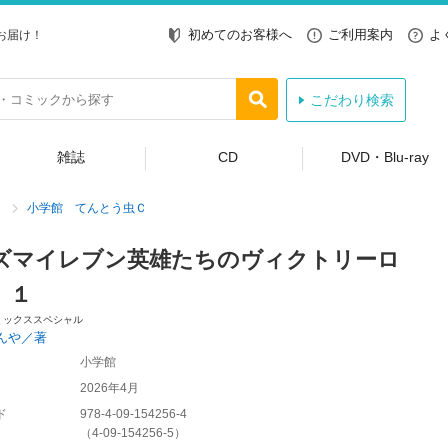
初めてのお客様へ
ご利用案内
よ
お届け！
こだわり検索
雑誌
CD
DVD・Blu-ray
小学館 てんとう虫Ｃ
ズマイレブン英雄たちのヴィクトリーロ
 １
ミックススペシャル
んや／著
小学館
2026年4月
ド
978-4-09-154256-4
（
4-09-154256-5
）