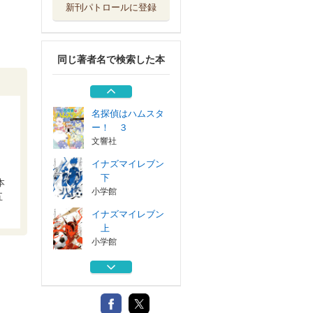
新刊パトロールに登録
ベンケイのナキド
コロ １
小学館
同じ著者名で検索した本
うんこそうり ３
文響社
名探偵はハムスタ
ー！ ３
文響社
イナズマイレブン
下
本
小学館
五
イナズマイレブン
上
小学館
ベンケイのナキド
コロ １
小学館