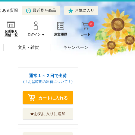
くある質問
最近見た商品
お気に入り
0
お受取り
ログイン
注文履歴
カート
店舗一覧
文具・雑貨
キャンペーン
通常１～２日で出荷
(！お盆時期の出荷について！)
カートに入れる
★お気に入りに追加
イナズマイレブン
上
小学館