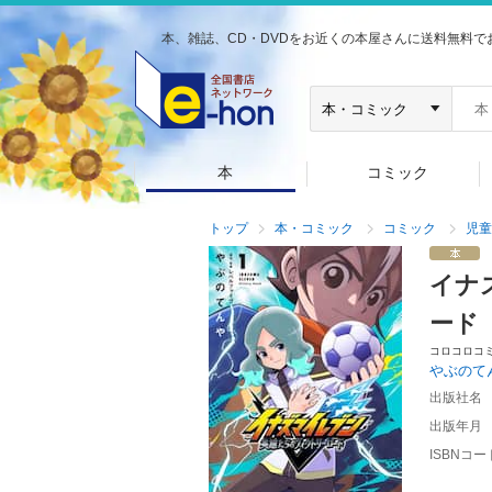
本、雑誌、CD・DVDをお近くの本屋さんに送料無料で
本
コミック
トップ
本・コミック
コミック
児童
イナ
ード
コロコロコ
やぶのて
出版社名
出版年月
ISBNコー