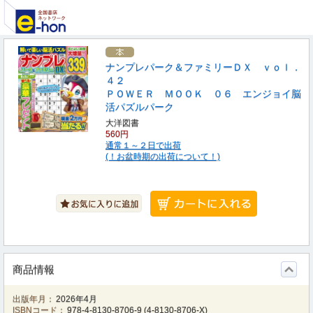
ナンプレパーク＆ファミリーＤＸ ｖｏｌ．
４２
ＰＯＷＥＲ ＭＯＯＫ ０６ エンジョイ脳
活パズルパーク
大洋図書
560円
通常１～２日で出荷
(！お盆時期の出荷について！)
商品情報
出版年月：
2026年4月
ISBNコード：
978-4-8130-8706-9
(
4-8130-8706-X
)