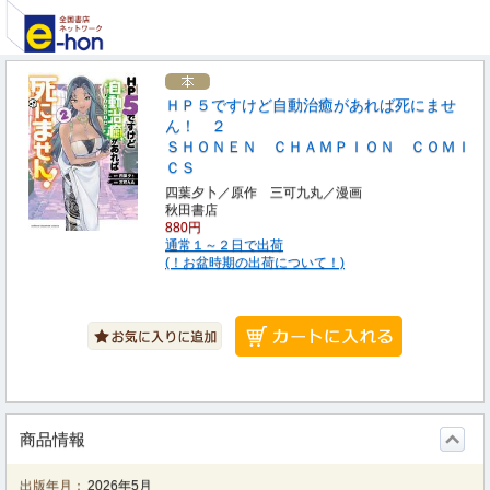
ＨＰ５ですけど自動治癒があれば死にませ
ん！ ２
ＳＨＯＮＥＮ ＣＨＡＭＰＩＯＮ ＣＯＭＩ
ＣＳ
四葉夕卜／原作 三可九丸／漫画
秋田書店
880円
通常１～２日で出荷
(！お盆時期の出荷について！)
商品情報
出版年月：
2026年5月