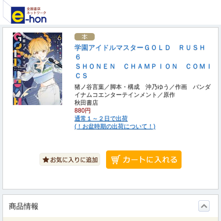
学園アイドルマスターＧＯＬＤ ＲＵＳＨ
６
ＳＨＯＮＥＮ ＣＨＡＭＰＩＯＮ ＣＯＭＩ
ＣＳ
猪ノ谷言葉／脚本・構成 沖乃ゆう／作画 バンダ
イナムコエンターテインメント／原作
秋田書店
880円
通常１～２日で出荷
(！お盆時期の出荷について！)
商品情報