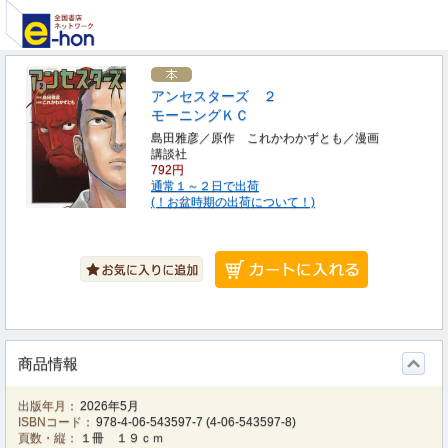
アンセスターズ ２
モーニングＫＣ
島田雅彦／原作 これかわかずとも／漫画
講談社
792円
通常１～２日で出荷
(！お盆時期の出荷について！)
商品情報
出版年月：
2026年5月
ISBNコード：
978-4-06-543597-7
(
4-06-543597-8
)
頁数・縦：
１冊 １９ｃｍ