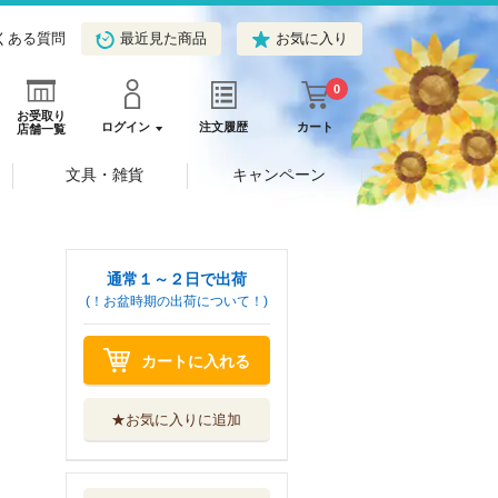
くある質問
最近見た商品
お気に入り
0
お受取り
ログイン
注文履歴
カート
店舗一覧
文具・雑貨
キャンペーン
通常１～２日で出荷
(！お盆時期の出荷について！)
カートに入れる
★お気に入りに追加
ＳＡＫＡＭＯＴＯ
ＨＯＬＩＤＡ...
集英社