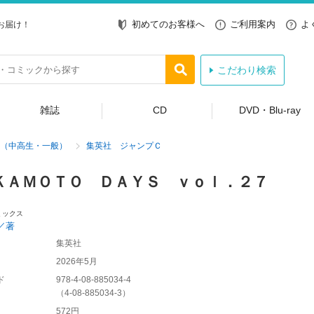
初めてのお客様へ
ご利用案内
よ
お届け！
こだわり検索
雑誌
CD
DVD・Blu-ray
（中高生・一般）
集英社 ジャンプＣ
ＫＡＭＯＴＯ ＤＡＹＳ ｖｏｌ．２７
ミックス
／著
集英社
2026年5月
ド
978-4-08-885034-4
（
4-08-885034-3
）
572円