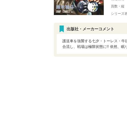
頁数・縦
シリーズ
出版社・メーカーコメント
護送車を強襲する七夕・トーレス・牛頭
合流し、戦場は極限状態に!! 依然、