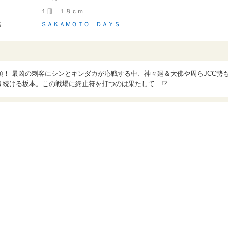
１冊 １８ｃｍ
名
ＳＡＫＡＭＯＴＯ ＤＡＹＳ
！ 最凶の刺客にシンとキンダカが応戦する中、神々廻＆大佛や周らJCC勢
眠り続ける坂本。この戦場に終止符を打つのは果たして…!?