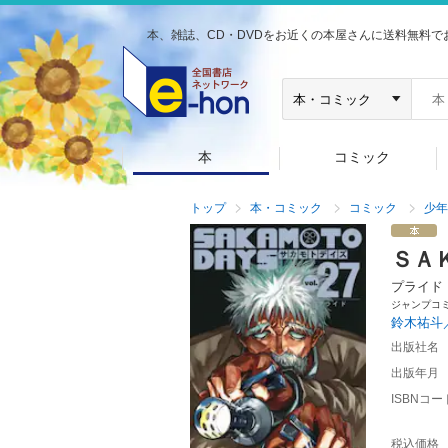
本、雑誌、CD・DVDをお近くの本屋さんに送料無料で
本
コミック
トップ
本・コミック
コミック
少年
ＳＡ
プライド
ジャンプコ
鈴木祐斗
出版社名
出版年月
ISBNコー
税込価格