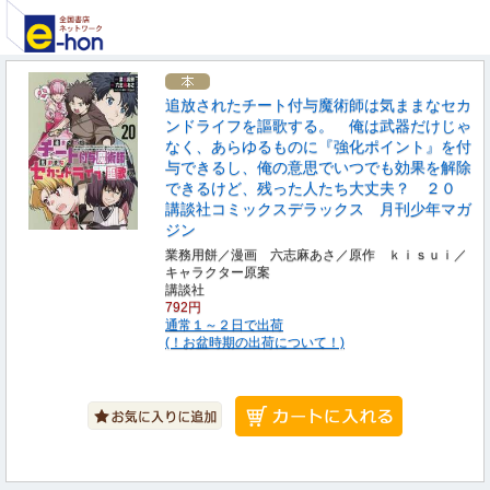
追放されたチート付与魔術師は気ままなセカ
ンドライフを謳歌する。 俺は武器だけじゃ
なく、あらゆるものに『強化ポイント』を付
与できるし、俺の意思でいつでも効果を解除
できるけど、残った人たち大丈夫？ ２０
講談社コミックスデラックス 月刊少年マガ
ジン
業務用餅／漫画 六志麻あさ／原作 ｋｉｓｕｉ／
キャラクター原案
講談社
792円
通常１～２日で出荷
(！お盆時期の出荷について！)