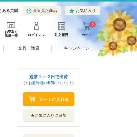
くある質問
最近見た商品
お気に入り
0
お受取り
ログイン
注文履歴
カート
店舗一覧
文具・雑貨
キャンペーン
通常１～２日で出荷
(！お盆時期の出荷について！)
カートに入れる
★お気に入りに追加