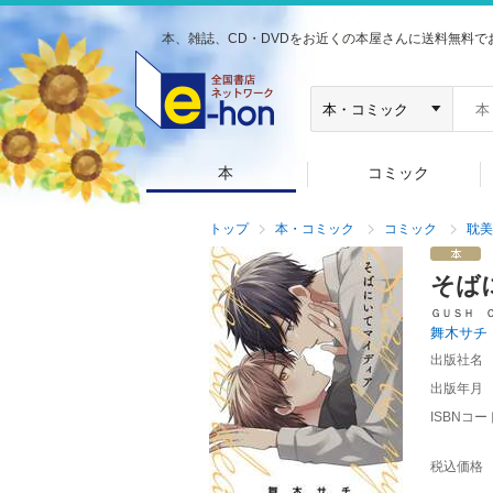
本、雑誌、CD・DVDをお近くの本屋さんに送料無料で
本
コミック
トップ
本・コミック
コミック
耽美
そば
ＧＵＳＨ 
舞木サチ
出版社名
出版年月
ISBNコー
税込価格