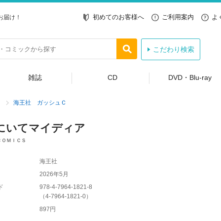
初めてのお客様へ
ご利用案内
よ
お届け！
こだわり検索
雑誌
CD
DVD・Blu-ray
海王社 ガッシュＣ
にいてマイディア
ＣＯＭＩＣＳ
海王社
2026年5月
ド
978-4-7964-1821-8
（
4-7964-1821-0
）
897円