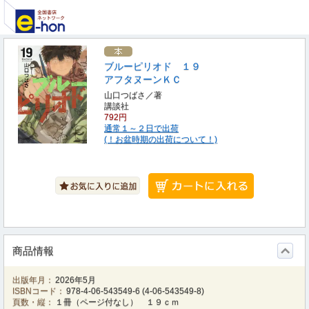
ブルーピリオド １９
アフタヌーンＫＣ
山口つばさ／著
講談社
792円
通常１～２日で出荷
(！お盆時期の出荷について！)
商品情報
出版年月：
2026年5月
ISBNコード：
978-4-06-543549-6
(
4-06-543549-8
)
頁数・縦：
１冊（ページ付なし） １９ｃｍ